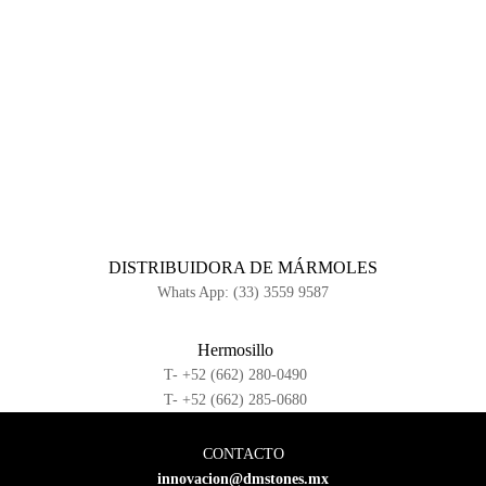
DISTRIBUIDORA DE MÁRMOLES
Whats App: (33) 3559 9587
Hermosillo
T- +52 (662) 280-0490
T- +52 (662) 285-0680
CONTACTO
innovacion@dmstones.mx