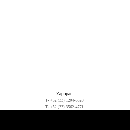
Zapopan
T- +52 (33) 1204-8820
T- +52 (33) 3562-4771